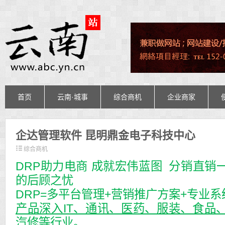
首页
云南·城事
综合商机
企业商家
企达管理软件 昆明鼎金电子科技中心
综合商机
DRP助力电商 成就宏伟蓝图 分销直销
的后顾之忧
DRP=多平台管理+营销推广方案+专业
产品深入IT、通讯、医药、服装、食品
汽修等行业。