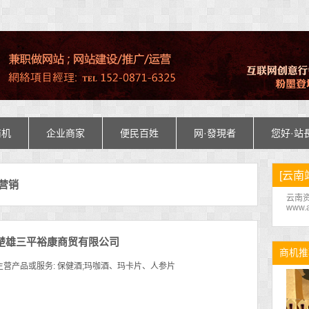
商机
企业商家
便民百姓
网·發現者
您好·站
[云南
合营销
云南资
www.a
楚雄三平裕康商贸有限公司
商机推
主营产品或服务: 保健酒;玛咖酒、玛卡片、人参片