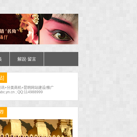
長
解說·留言
站]
讯+分类商机+昆明网站建设/推广
bc.yn.cn ; QQ:114988999
荐