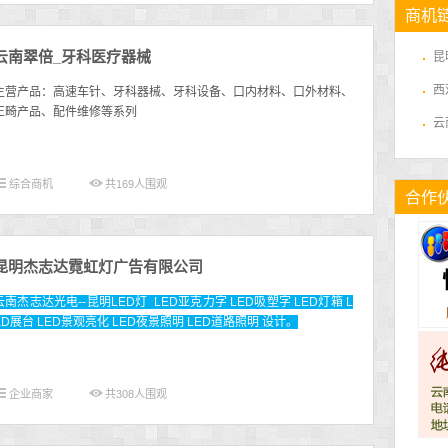
商机
云南翠倍_牙科医疗器械
昆
西
主营产品：高速车针、牙科器械、牙科设备、口内材料、口外材料、
正畸产品、配件维修等系列
云
综合商机
共
169
人围观
合作
昆明杰志达霓虹灯广告有限公司
云南杰志达光电--昆明LED灯 LED亚克力字 LED吸塑字 LED灯箱 L
ED展台 LED景观亮化 LED夜景照明 LED道路照明 设计。
企业商家
共
308
人围观