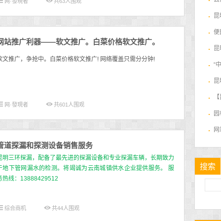
网·發現者
共
63
人围观
昆
便
网站推广利器——软文推广。白菜价格软文推广。
昆
软文推广，争抢中。白菜价格软文推广! 网络覆盖只需分分钟!
“
昆
【
网·發現者
共
601
人围观
园
网
管道探漏和探测设备销售服务
昆明三环探漏，配备了最先进的探漏设备和专业探漏车辆，长期致力
搜索
于地下管网漏水的检测。将竭诚为云南城镇供水企业提供服务。
服
务热线：13888429512
综合商机
共
44
人围观