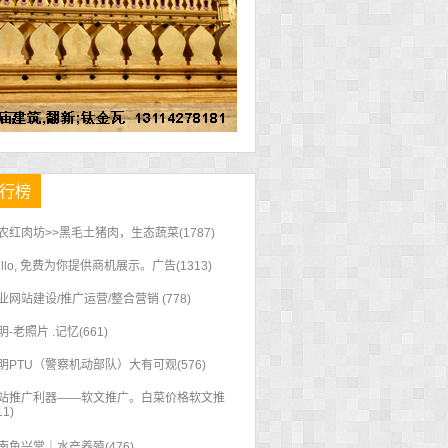
排行榜
农红肉坊>>黑毛土猪肉，生态蔬菜(1787)
ello, 免费为你提供商机展示。广告(1313)
业网站建设/推广运营/整合营销 (778)
明-老照片 .记忆(661)
明PTU（警察机动部队）大有可观(576)
站推广利器——软文推广。白菜价格软文推
11)
南鱼兴堂｜水产养殖(476)