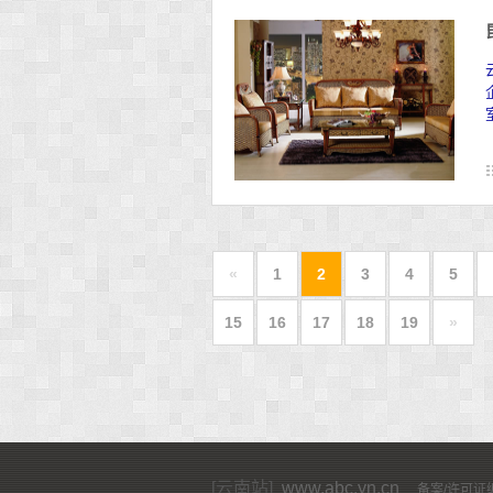
«
1
2
3
4
5
15
16
17
18
19
»
[云南站]
www.abc.yn.cn
备案/许可证编