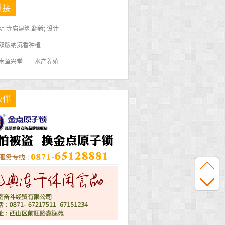
链接
明 寺庙建筑,翻新; 设计
双版纳沉香种植
南鱼兴堂——水产养殖
伙伴