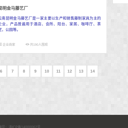
昆明金马藤艺厂
云南昆明金马藤艺厂是一家主要以生产和销售藤制家具为主的
企业，产品普遍用于酒店、会所、阳台、家居、咖啡厅、茶
室，公园等。
企业商家
共
190
人围观
6
7
8
9
10
11
12
13
14
号：滇ICP备14000062号