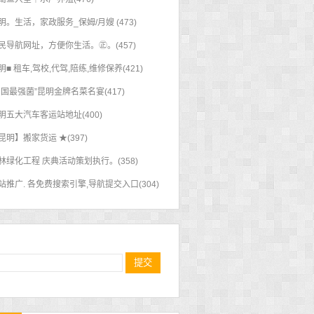
明。生活，家政服务_保姆/月嫂 (473)
民导航网址，方便你生活。㊣。(457)
明■ 租车,驾校,代驾,陪练,维修保养(421)
中国最强菌”昆明金牌名菜名宴(417)
明五大汽车客运站地址(400)
昆明】搬家货运 ★(397)
林绿化工程 庆典活动策划执行。(358)
站推广. 各免费搜索引擎,导航提交入口(304)