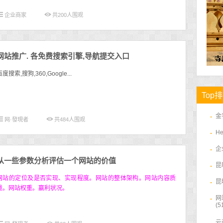
企业商家
共
200
人围观
网站推广. 各免费搜索引擎,导航提交入口
百度搜索,搜狗,360,Google...
Top
金
网·發現者
共
484
人围观
H
企
从一些参数分析评估一个网站的价值
昆
网站的定位及是否实现、实现程度。网站的整体架构。网站内容质
昆
量。网站权重。赢利状况。
网
(5
云